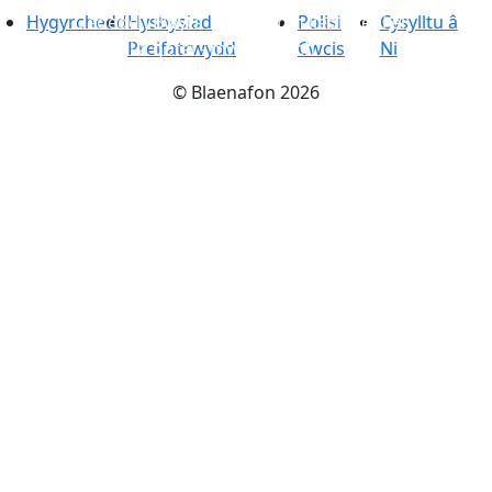
Hygyrchedd
Lleoedd i Bwyta
Hysbysiad
-
Cynnyrch lleol wedi ei
Polisi
Cysylltu â
baratoi â gofal - mwynhewch
Preifatrwydd
Cwcis
Ni
©
Blaenafon
2026