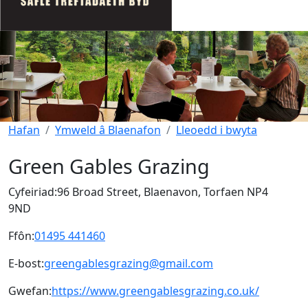
Hafan
Ymweld â Blaenafon
Lleoedd i bwyta
Green Gables Grazing
Cyfeiriad:
96 Broad Street, Blaenavon, Torfaen NP4
9ND
Ffôn:
01495 441460
E-bost:
greengablesgrazing@gmail.com
Gwefan:
https://www.greengablesgrazing.co.uk/