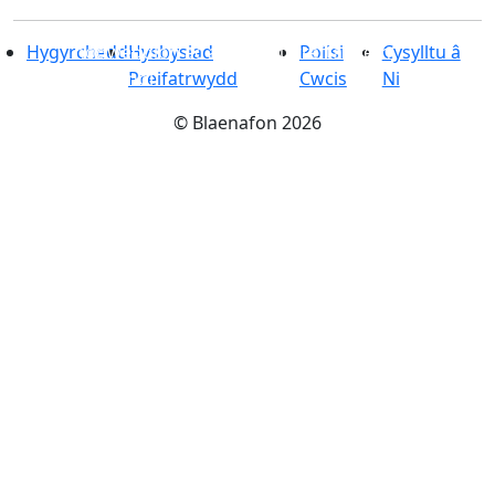
33 cilomedr sgwâr
-
Dan ei sang â
nodweddion ac atyniadau treftadaeth
Hygyrchedd
Hysbysiad
Polisi
Cysylltu â
syfrdanol
Preifatrwydd
Cwcis
Ni
©
Blaenafon
2026