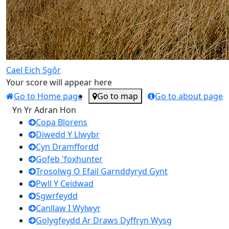
Cael Eich Sgôr
Your score will appear here
Go to Home page
Go to map
Go to about page
Yn Yr Adran Hon
Copa Blorens
Diwedd Y Llwybr
Cyn Dramffordd
Gofeb 'foxhunter
Trosolwg O Efail Garnddyryd Gynt
Pwll Y Ceidwad
Sgwrfeydd
Canllaw I Wylwyr
Golygfeydd Ar Draws Dyffryn Wysg