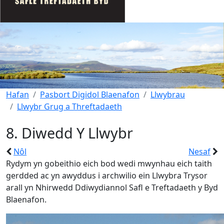
Hafan
Pasbort Digidol Blaenafon
Llwybrau
Llwybr Grug a Threftadaeth
8. Diwedd Y Llwybr
Nôl
Nesaf
Rydym yn gobeithio eich bod wedi mwynhau eich taith
gerdded ac yn awyddus i archwilio ein Llwybra Trysor
arall yn Nhirwedd Ddiwydiannol Safl e Treftadaeth y Byd
Blaenafon.