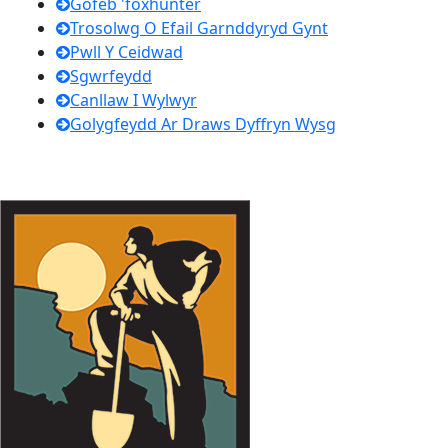
Gofeb 'foxhunter
Trosolwg O Efail Garnddyryd Gynt
Pwll Y Ceidwad
Sgwrfeydd
Canllaw I Wylwyr
Golygfeydd Ar Draws Dyffryn Wysg