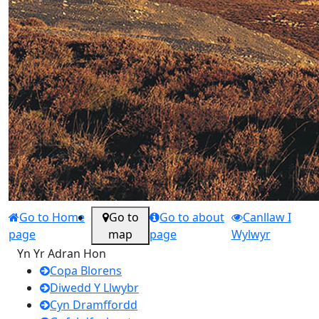
Go to Home
Go to
Go to about
Canllaw I
page
map
page
Wylwyr
Yn Yr Adran Hon
Copa Blorens
Diwedd Y Llwybr
Cyn Dramffordd