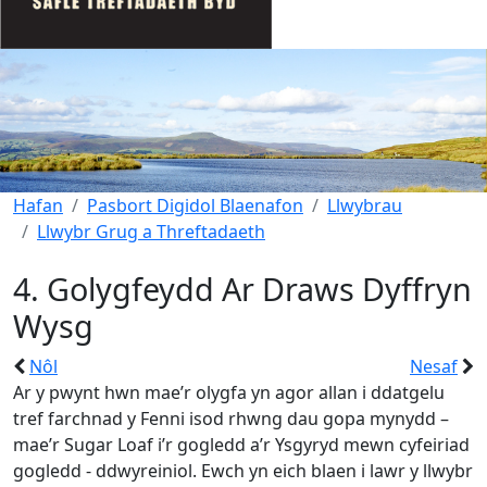
Hafan
Pasbort Digidol Blaenafon
Llwybrau
Llwybr Grug a Threftadaeth
4. Golygfeydd Ar Draws Dyffryn
Wysg
Nôl
Nesaf
Ar y pwynt hwn mae’r olygfa yn agor allan i ddatgelu
tref farchnad y Fenni isod rhwng dau gopa mynydd –
mae’r Sugar Loaf i’r gogledd a’r Ysgyryd mewn cyfeiriad
gogledd - ddwyreiniol. Ewch yn eich blaen i lawr y llwybr