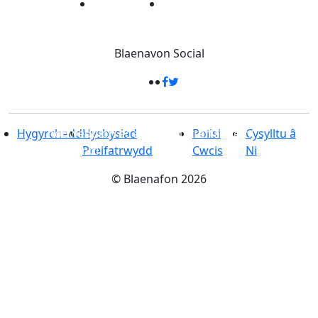
Blaenavon
Social
33 cilomedr sgwâr
-
Dan ei sang â
nodweddion ac atyniadau treftadaeth
Hygyrchedd
Hysbysiad
Polisi
Cysylltu â
syfrdanol
Preifatrwydd
Cwcis
Ni
©
Blaenafon
2026