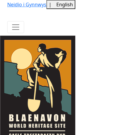
Neidio i Gynnwys
|
English