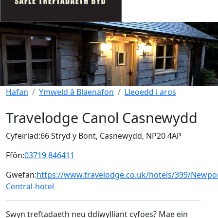
Hafan
Ymweld â Blaenafon
Lleoedd i aros
Travelodge Canol Casnewydd
Cyfeiriad:
66 Stryd y Bont, Casnewydd, NP20 4AP
Ffôn:
03719 846411
Gwefan:
https://www.travelodge.co.uk/hotels/399/Newpor
Central-hotel
Swyn treftadaeth neu ddiwylliant cyfoes? Mae ein