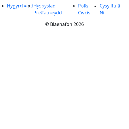
Hygyrchedd
Lleoedd i aros
Hysbysiad
-
Mwynhewch groeso
Polisi
Cysylltu â
cynnes, Cymreig
Preifatrwydd
Cwcis
Ni
©
Blaenafon
2026