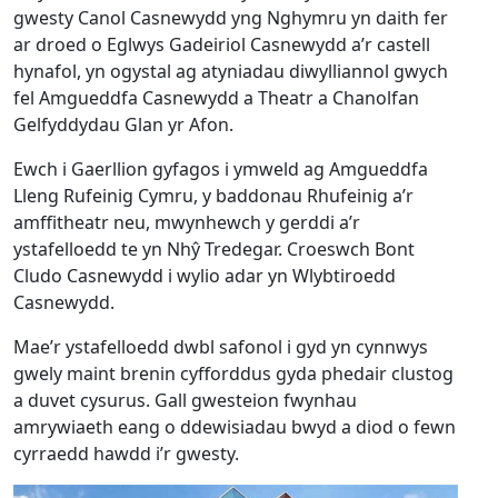
gwesty Canol Casnewydd yng Nghymru yn daith fer
ar droed o Eglwys Gadeiriol Casnewydd a’r castell
hynafol, yn ogystal ag atyniadau diwylliannol gwych
fel Amgueddfa Casnewydd a Theatr a Chanolfan
Gelfyddydau Glan yr Afon.
Ewch i Gaerllion gyfagos i ymweld ag Amgueddfa
Lleng Rufeinig Cymru, y baddonau Rhufeinig a’r
amffitheatr neu, mwynhewch y gerddi a’r
ystafelloedd te yn Nhŷ Tredegar. Croeswch Bont
Cludo Casnewydd i wylio adar yn Wlybtiroedd
Casnewydd.
Mae’r ystafelloedd dwbl safonol i gyd yn cynnwys
gwely maint brenin cyfforddus gyda phedair clustog
a duvet cysurus. Gall gwesteion fwynhau
amrywiaeth eang o ddewisiadau bwyd a diod o fewn
cyrraedd hawdd i’r gwesty.