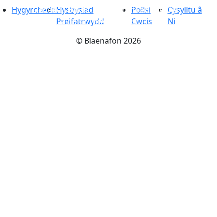
Hygyrchedd
Lleoedd i Bwyta
Hysbysiad
-
Cynnyrch lleol wedi ei
Polisi
Cysylltu â
baratoi â gofal - mwynhewch
Preifatrwydd
Cwcis
Ni
©
Blaenafon
2026