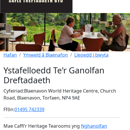
Hafan
Ymweld â Blaenafon
Lleoedd i bwyta
Ystafelloedd Te'r Ganolfan
Dreftadaeth
Cyfeiriad:
Blaenavon World Heritage Centre, Church
Road, Blaenavon, Torfaen, NP4 9AE
Ffôn:
01495 742339
Mae Caffi’r Heritage Tearooms yng
Nghanolfan