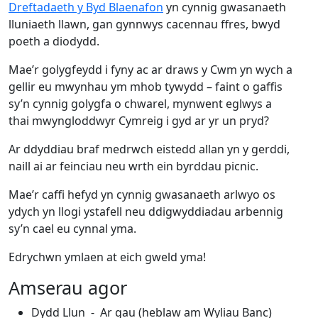
Dreftadaeth y Byd Blaenafon
yn cynnig gwasanaeth
lluniaeth llawn, gan gynnwys cacennau ffres, bwyd
poeth a diodydd.
Mae’r golygfeydd i fyny ac ar draws y Cwm yn wych a
gellir eu mwynhau ym mhob tywydd – faint o gaffis
sy’n cynnig golygfa o chwarel, mynwent eglwys a
thai mwyngloddwyr Cymreig i gyd ar yr un pryd?
Ar ddyddiau braf medrwch eistedd allan yn y gerddi,
naill ai ar feinciau neu wrth ein byrddau picnic.
Mae’r caffi hefyd yn cynnig gwasanaeth arlwyo os
ydych yn llogi ystafell neu ddigwyddiadau arbennig
sy’n cael eu cynnal yma.
Edrychwn ymlaen at eich gweld yma!
Amserau agor
Dydd Llun - Ar gau (heblaw am Wyliau Banc)