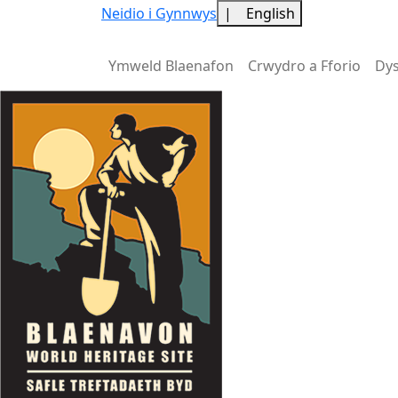
Neidio i Gynnwys
|
English
Ymweld Blaenafon
Crwydro a Fforio
Dy