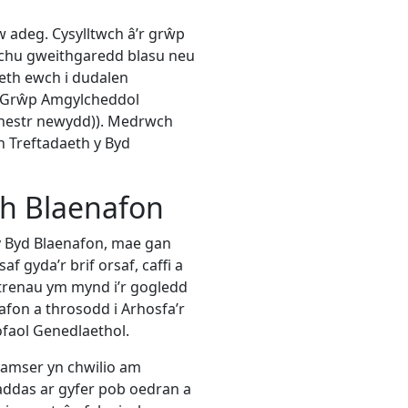
adeg. Cysylltwch â’r grŵp
ychu gweithgaredd blasu neu
eth ewch i dudalen
k Grŵp Amgylcheddol
enestr newydd)). Medrwch
n Treftadaeth y Byd
th Blaenafon
 y Byd Blaenafon, mae gan
f gyda’r brif orsaf, caffi a
 trenau ym mynd i’r gogledd
enafon a throsodd i Arhosfa’r
ofaol Genedlaethol.
 amser yn chwilio am
addas ar gyfer pob oedran a