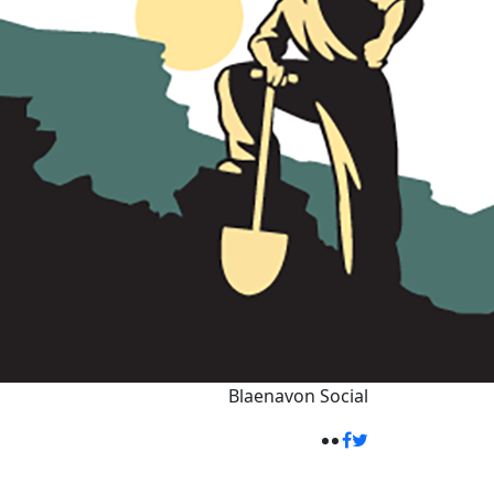
Blaenavon
Social