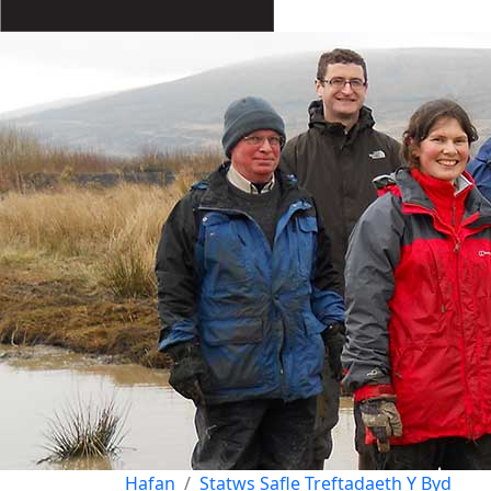
Hafan
Statws Safle Treftadaeth Y Byd