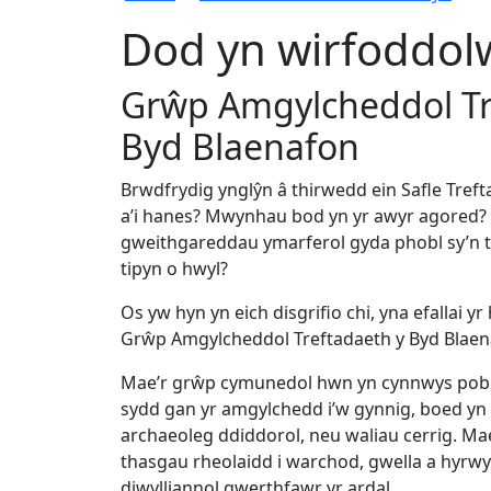
Dod yn wirfoddol
Grŵp Amgylcheddol Tr
Byd Blaenafon
Brwdfrydig ynglŷn â thirwedd ein Safle Treft
a’i hanes? Mwynhau bod yn yr awyr agore
gweithgareddau ymarferol gyda phobl sy’n te
tipyn o hwyl?
Os yw hyn yn eich disgrifio chi, yna efallai y
Grŵp Amgylcheddol Treftadaeth y Byd Blae
Mae’r grŵp cymunedol hwn yn cynnwys pobl
sydd gan yr amgylchedd i’w gynnig, boed yn 
archaeoleg ddiddorol, neu waliau cerrig. M
thasgau rheolaidd i warchod, gwella a hyrwy
diwylliannol gwerthfawr yr ardal.