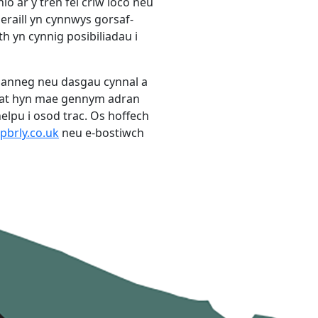
io ar y trên fel criw loco neu
eraill yn cynnwys gorsaf-
eth yn cynnig posibiliadau i
ianneg neu dasgau cynnal a
i; at hyn mae gennym adran
helpu i osod trac. Os hoffech
brly.co.uk
neu e-bostiwch