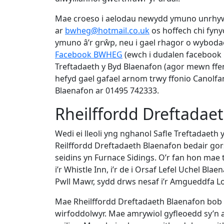
Mae croeso i aelodau newydd ymuno unrhyw 
ar
bwheg@hotmail.co.uk
os hoffech chi fyn
ymuno â’r grŵp, neu i gael rhagor o wyboda
Facebook BWHEG
(ewch i dudalen faceboo
Treftadaeth y Byd Blaenafon (agor mewn ff
hefyd gael gafael arnom trwy ffonio Canolfa
Blaenafon ar 01495 742333.
Rheilffordd Dreftadae
Wedi ei lleoli yng nghanol Safle Treftadaeth
Reilffordd Dreftadaeth Blaenafon bedair gorsa
seidins yn Furnace Sidings. O’r fan hon mae
i’r Whistle Inn, i’r de i Orsaf Lefel Uchel Bla
Pwll Mawr, sydd drws nesaf i’r Amgueddfa L
Mae Rheilffordd Dreftadaeth Blaenafon bob
wirfoddolwyr. Mae amrywiol gyfleoedd sy’n 