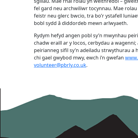
sgiliau. Mae rhai rolau yn weithredol – gweith
fel gard neu archwiliwr tocynnau. Mae rolau 
feistr neu glerc bwcio, tra bo’r ystafell lunia
bobl sydd â diddordeb mewn arlwyaeth.
Rydym hefyd angen pobl sy’n mwynhau peir
chadw eraill ar y locos, cerbydau a wagenn
peirianneg sifil sy’n adeiladu strwythurau a 
chi gael gwybod mwy, ewch i’n gwefan
www.p
volunteer@pbrly.co.uk
.