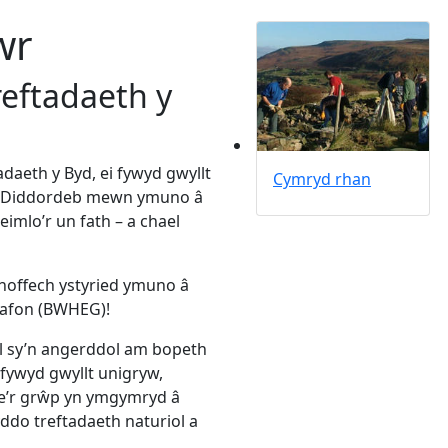
wr
eftadaeth y
adaeth y Byd, ei fywyd gwyllt
Cymryd rhan
d? Diddordeb mewn ymuno â
imlo’r un fath – a chael
r hoffech ystyried ymuno â
nafon (BWHEG)!
 sy’n angerddol am bopeth
fywyd gwyllt unigryw,
ae’r grŵp yn ymgymryd â
ddo treftadaeth naturiol a