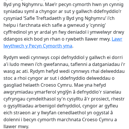
Byd yng Nghymru. Mae’r pecyn cymorth hwn yn cynnig
syniadau syml a chyngor ar sut y gallwch ddefnyddio’r
cysyniad ‘Safle Treftadaeth y Byd yng Nghymru’ i'ch
helpu i farchnata eich safle a gwneud y 'cynnig'
cyffredinol yn yr ardal yn fwy deniadol i ymwelwyr drwy
ddangos eich bod yn rhan o rywbeth llawer mwy.
Lawr
lwythwch y Pecyn Cymorth yma
.
Rydym wedi cynnwys copi defnyddiol y gallwch ei dorri
a'i ludo mewn i'ch gwefannau, taflenni a datganiadau i'r
wasg ac ati. Rydym hefyd wedi cynnwys rhai delweddau
stoc a rhoi cyngor ar sut i ddefnyddio delweddau o
gasgliad helaeth Croeso Cymru. Mae yna hefyd
awgrymiadau ymarferol ynglŷn â defnyddio'r sianelau
cyfryngau cymdeithasol sy'n cysylltu â'r prosiect, rhestr
o gysylltiadau arbenigol defnyddiol, cyngor ar gyfleu
eich straeon ar y llwyfan cenedlaethol yn ogystal â
dolenni i becyn cymorth marchnata Croeso Cymru a
llawer mwy.