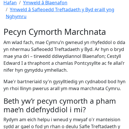
Hafan
Ymweld â Blaenafon
Ymweld â Safleoedd Treftadaeth y Byd eraill yng
Nghymru
Pecyn Cymorth Marchnata
Am wlad fach, mae Cymru’n gwneud yn rhyfeddol o dda
yn nhermau Safleoedd Treftadaeth y Byd. Ar hyn o bryd
mae yna dri – tirwedd ddiwydiannol Blaenafon; Cestyll
Edward I a thraphont a chamlas Pontcysyllte ac fe allai’r
nifer hyn gynyddu ymhellach.
Mae'r bartneriaid sy'n gysylltiedig yn cydnabod bod hyn
yn rhoi llinyn pwerus arall ym mwa marchnata Cymru.
Beth yw’r pecyn cymorth a pham
mae’n ddefnyddiol i mi?
Rydym am eich helpu i wneud y mwyaf o'r manteision
sydd ar gael o fod yn rhan o deulu Safle Treftadaeth y