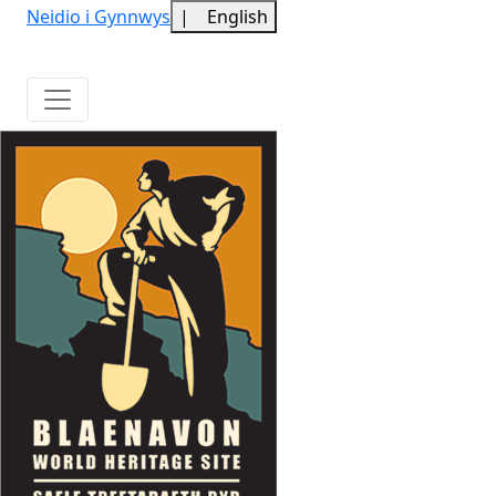
Neidio i Gynnwys
|
English