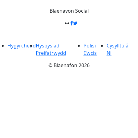
Blaenavon
Social
Hygyrchedd
Hysbysiad
Polisi
Cysylltu â
Preifatrwydd
Cwcis
Ni
©
Blaenafon
2026