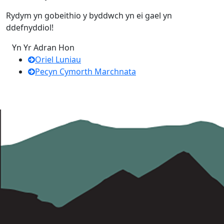
Rydym yn gobeithio y byddwch yn ei gael yn
ddefnyddiol!
Yn Yr Adran Hon
Oriel Luniau
Pecyn Cymorth Marchnata