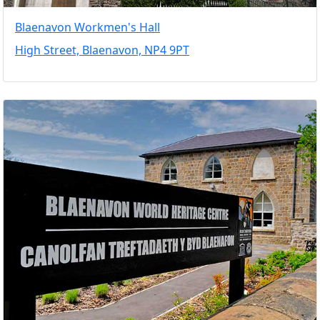
Blaenavon Workmen's Hall
High Street, Blaenavon, NP4 9PT