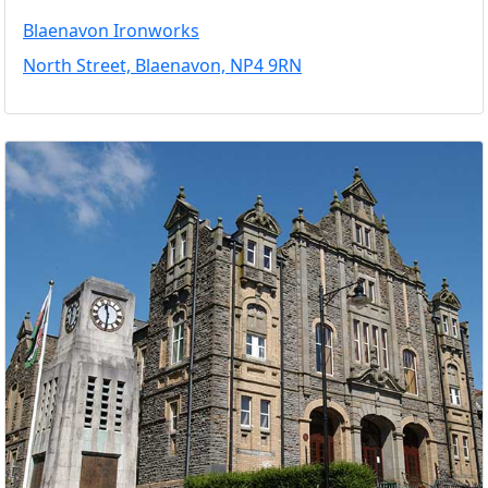
Blaenavon Ironworks
North Street, Blaenavon, NP4 9RN