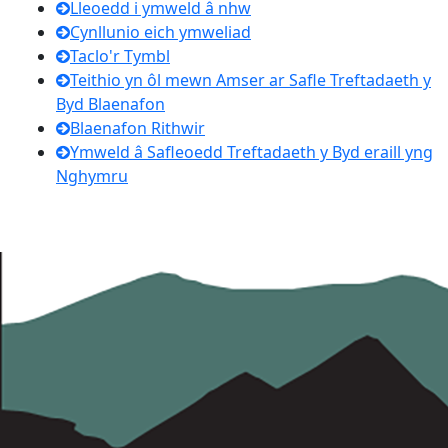
Lleoedd i ymweld â nhw
Cynllunio eich ymweliad
Taclo'r Tymbl
Teithio yn ôl mewn Amser ar Safle Treftadaeth y
Byd Blaenafon
Blaenafon Rithwir
Ymweld â Safleoedd Treftadaeth y Byd eraill yng
Nghymru