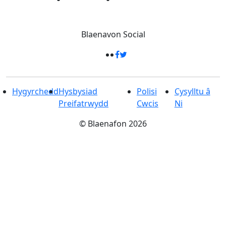
Blaenavon
Social
Hygyrchedd
Hysbysiad
Polisi
Cysylltu â
Preifatrwydd
Cwcis
Ni
©
Blaenafon
2026