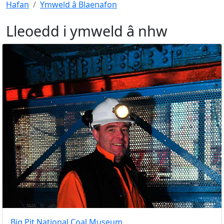
Hafan
Ymweld â Blaenafon
Lleoedd i ymweld â nhw
Big Pit National Coal Museum