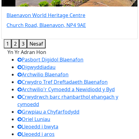
Blaenavon World Heritage Centre
Church Road, Blaenavon, NP4 9AE
1
2
3
Nesaf
Yn Yr Adran Hon
Pasbort Digidol Blaenafon
Digwyddiadau
Archwilio Blaenafon
Crwydro Tref Dreftadaeth Blaenafon
Archwilio'r Cymoedd a Newidiodd y Byd
Crwydrwch barc rhanbarthol ehangach y
cymoedd
Grwpiau a Chyfarfodydd
Oriel Luniau
Lleoedd i bwyta
Lleoedd i aros