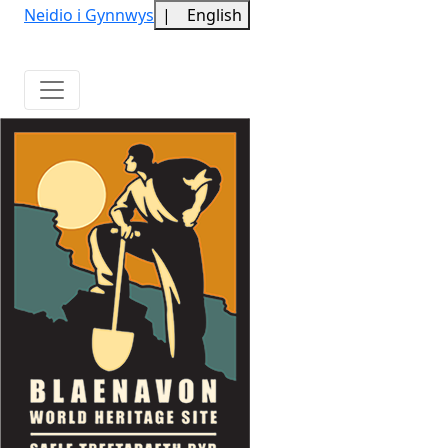
Neidio i Gynnwys
|
English