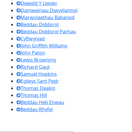
Diwedd Y Llwybr
Damweiniau Diwydiannol
Marwolaethau Babanod
Beddau Diddorol
Beddau Diddorol Parhau
Cyflwyniad
John Griffith Williams
John Paton
Lewis Browning
Richard Gaut
Samuel Hopkins
Eglwys Sant Pedr
Thomas Deakin
Thomas Hill
Beddau Heb Enwau
Beddau Rhyfel