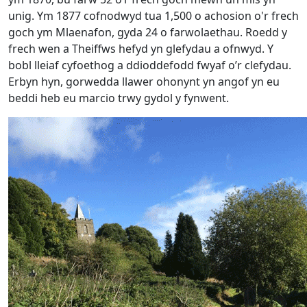
unig. Ym 1877 cofnodwyd tua 1,500 o achosion o'r frech
goch ym Mlaenafon, gyda 24 o farwolaethau. Roedd y
frech wen a Theiffws hefyd yn glefydau a ofnwyd. Y
bobl lleiaf cyfoethog a ddioddefodd fwyaf o’r clefydau.
Erbyn hyn, gorwedda llawer ohonynt yn angof yn eu
beddi heb eu marcio trwy gydol y fynwent.