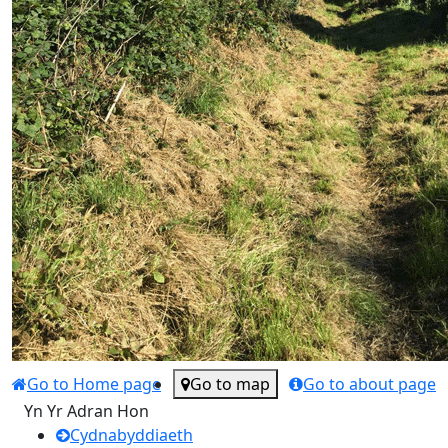
Go to Home page
Go to map
Go to about page
Yn Yr Adran Hon
Cydnabyddiaeth