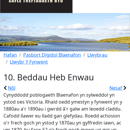
Hafan
Pasbort Digidol Blaenafon
Llwybrau
Llwybr Y Fynwent
10. Beddau Heb Enwau
Nôl
Nesaf
Cynyddodd poblogaeth Blaenafon yn sylweddol yn
ystod oes Victoria. Rhaid oedd ymestyn y fynwent yn y
1880au a'r 1890au i gwrdd â'r galw am leoedd claddu.
Cafodd llawer eu lladd gan glefydau. Roedd achosion
o'r frech goch yn ystod y 1870au yn gyffredin iawn, ac
ym 1870, bu farw 52 o’r frech goch mewn un mis yn