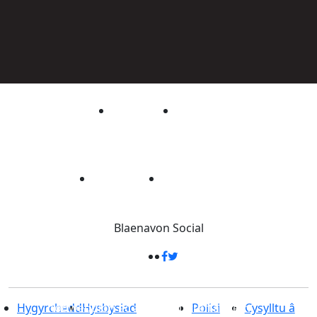
Blaenavon
Social
33 cilomedr sgwâr
-
Dan ei sang â
nodweddion ac atyniadau treftadaeth
Hygyrchedd
Hysbysiad
Polisi
Cysylltu â