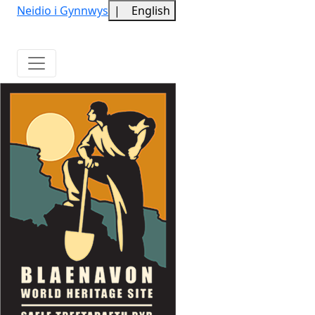
Neidio i Gynnwys
|
English