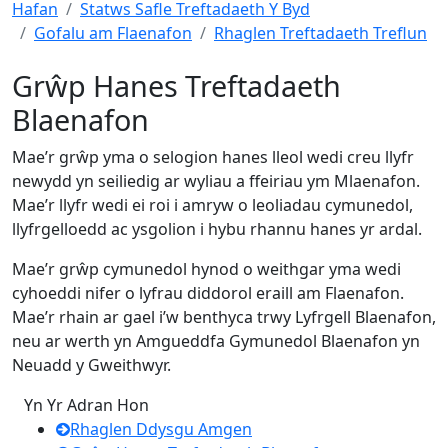
Hafan
Statws Safle Treftadaeth Y Byd
Gofalu am Flaenafon
Rhaglen Treftadaeth Treflun
Grŵp Hanes Treftadaeth
Blaenafon
Mae’r grŵp yma o selogion hanes lleol wedi creu llyfr
newydd yn seiliedig ar wyliau a ffeiriau ym Mlaenafon.
Mae’r llyfr wedi ei roi i amryw o leoliadau cymunedol,
llyfrgelloedd ac ysgolion i hybu rhannu hanes yr ardal.
Mae’r grŵp cymunedol hynod o weithgar yma wedi
cyhoeddi nifer o lyfrau diddorol eraill am Flaenafon.
Mae’r rhain ar gael i’w benthyca trwy Lyfrgell Blaenafon,
neu ar werth yn Amgueddfa Gymunedol Blaenafon yn
Neuadd y Gweithwyr.
Yn Yr Adran Hon
Rhaglen Ddysgu Amgen