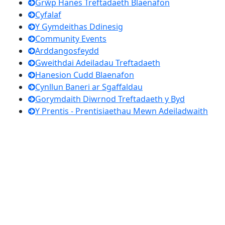
Grŵp Hanes Treftadaeth Blaenafon
Cyfalaf
Y Gymdeithas Ddinesig
Community Events
Arddangosfeydd
Gweithdai Adeiladau Treftadaeth
Hanesion Cudd Blaenafon
Cynllun Baneri ar Sgaffaldau
Gorymdaith Diwrnod Treftadaeth y Byd
Y Prentis - Prentisiaethau Mewn Adeiladwaith