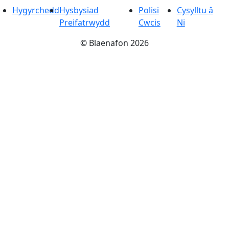
Hygyrchedd
Hysbysiad
Polisi
Cysylltu â
Preifatrwydd
Cwcis
Ni
©
Blaenafon
2026