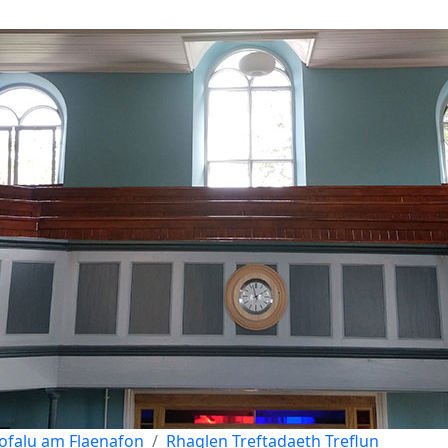
ofalu am Flaenafon
Rhaglen Treftadaeth Treflun