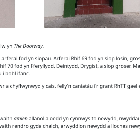
alw yn
The Doorway
.
ferai fod yn siopau. Arferai Rhif 69 fod yn siop losin, gros
hif 70 fod yn Fferyllydd, Deintydd, Drygist, a siop groser. Ma
i bobl ifanc.
 a chyflwynwyd y cais, felly’n caniatáu i’r grant RhTT gael 
gwaith
amlen
allanol a oedd yn cynnwys to newydd, nwydda
gwaith rendro gyda chalch, arwyddion newydd a lloches new