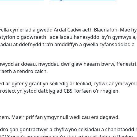
gwella cymeriad a gwedd Ardal Cadwraeth Blaenafon. Mae hy
tyrlon o gadwraeth i adeiladau hanesyddol sy’n gymwys a,
ladau at ddefnydd tra’n amddiffyn a gwella cyfansoddiad a
ewydd ar doeau, nwyddau dwr glaw haearn bwrw, ffenestri
aeth a rendro calch.
 ar gyfer y grant yn seiliedig ar leoliad, cyflwr ac ymrwymi
osiect yn ystod datblygiad CBS Torfaen o’r rhaglen.
ehem. Mae’r prif fan ymgynnull wedi cau ers degawd.
dro gan gontractwyr a chyflwyno ceisiadau a chaniataodd h
018 gyda’r ymgeiswyr yna’n rhoi arian cyfatebol o Raglen