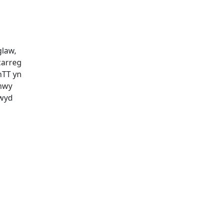
glaw,
carreg
hTT yn
 mwy
nwyd