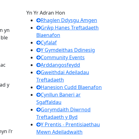
Yn Yr Adran Hon
Rhaglen Ddysgu Amgen
Grŵp Hanes Treftadaeth
n yn
Blaenafon
 ble
Cyfalaf
Y Gymdeithas Ddinesig
Community Events
 ac
Arddangosfeydd
Gweithdai Adeiladau
Treftadaeth
ad y
Hanesion Cudd Blaenafon
Cynllun Baneri ar
Sgaffaldau
Gorymdaith Diwrnod
Treftadaeth y Byd
Y Prentis - Prentisiaethau
yn i’r
Mewn Adeiladwaith