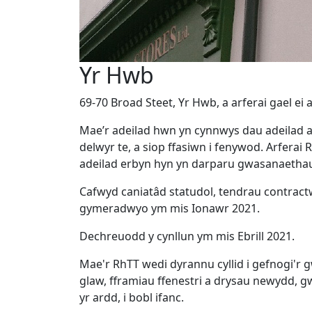
Yr Hwb
69-70 Broad Steet, Yr Hwb, a arferai gael ei 
Mae’r adeilad hwn yn cynnwys dau adeilad a ar
delwyr te, a siop ffasiwn i fenywod. Arferai R
adeilad erbyn hyn yn darparu gwasanaethau 
Cafwyd caniatâd statudol, tendrau contractwr
gymeradwyo ym mis Ionawr 2021.
Dechreuodd y cynllun ym mis Ebrill 2021.
Mae'r RhTT wedi dyrannu cyllid i gefnogi'r 
glaw, fframiau ffenestri a drysau newydd, 
yr ardd, i bobl ifanc.