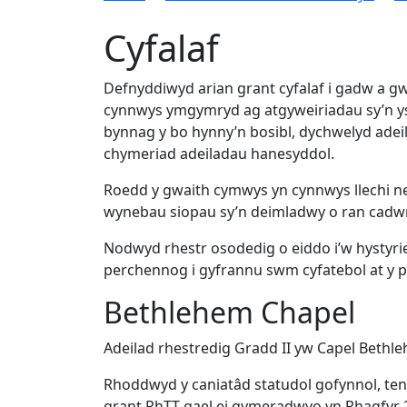
Cyfalaf
Defnyddiwyd arian grant cyfalaf i gadw a 
cynnwys ymgymryd ag atgyweiriadau sy’n ys
bynnag y bo hynny’n bosibl, dychwelyd adei
chymeriad adeiladau hanesyddol.
Roedd y gwaith cymwys yn cynnwys llechi n
wynebau siopau sy’n deimladwy o ran cadwr
Nodwyd rhestr osodedig o eiddo i’w hystyried
perchennog i gyfrannu swm cyfatebol at y pr
Bethlehem Chapel
Adeilad rhestredig Gradd II yw Capel Bethl
Rhoddwyd y caniatâd statudol gofynnol, ten
grant RhTT gael ei gymeradwyo yn Rhagfyr 2