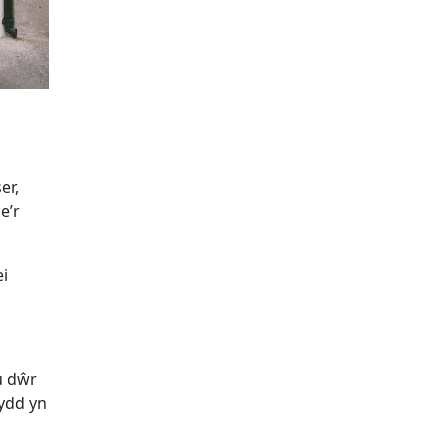
er,
e’r
ei
u dŵr
ydd yn