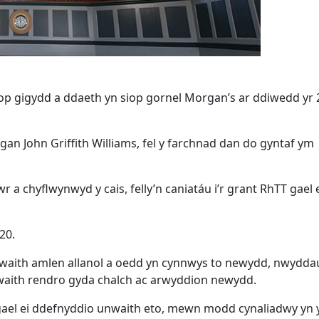
iop gigydd a ddaeth yn siop gornel Morgan’s ar ddiwedd yr
an John Griffith Williams, fel y farchnad dan do gyntaf ym
 a chyflwynwyd y cais, felly’n caniatáu i’r grant RhTT gael 
20.
 gwaith amlen allanol a oedd yn cynnwys to newydd, nwydd
gwaith rendro gyda chalch ac arwyddion newydd.
n gael ei ddefnyddio unwaith eto, mewn modd cynaliadwy yn 