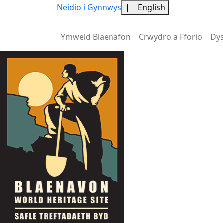
Neidio i Gynnwys
|
English
Ymweld Blaenafon
Crwydro a Fforio
Dy