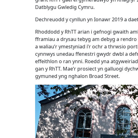
Datblygu Gwledig Cymru.
Dechreuodd y cynllun yn Ionawr 2019 a daet
Rhoddodd y RhTT arian i gefnogi gwaith am
fframiau a drysau tebyg am debyg a rendro 
a waliau’r ymestyniad i’r ochr a thrwsio por
cynnwys unedau ffenestri gwydr dwbl a def
effeithlon o ran ynni. Roedd yna atgyweiri
gan y RhTT. Mae’r prosiect yn galluogi dychw
gymuned yng nghalon Broad Street.