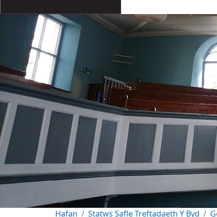
Hafan
Statws Safle Treftadaeth Y Byd
G