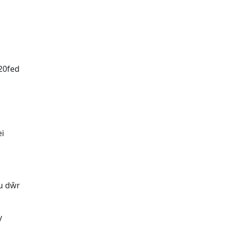
 20fed
ei
au dŵr
y