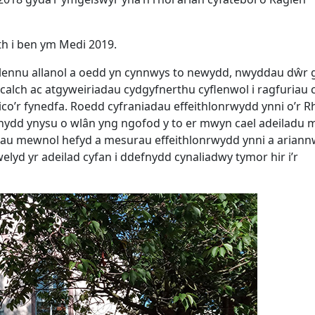
h i ben ym Medi 2019.
lennu allanol a oedd yn cynnwys to newydd, nwyddau dŵr 
calch ac atgyweiriadau cydgyfnerthu cyflenwol i ragfuriau 
tico’r fynedfa. Roedd cyfraniadau effeithlonrwydd ynni o’r R
nydd ynysu o wlân yng ngofod y to er mwyn cael adeiladu
adau mewnol hefyd a mesurau effeithlonrwydd ynni a arian
elyd yr adeilad cyfan i ddefnydd cynaliadwy tymor hir i’r