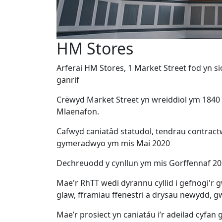
HM Stores
Arferai HM Stores, 1 Market Street fod yn s
ganrif
Crëwyd Market Street yn wreiddiol ym 1840 g
Mlaenafon.
Cafwyd caniatâd statudol, tendrau contractwr
gymeradwyo ym mis Mai 2020
Dechreuodd y cynllun ym mis Gorffennaf 20
Mae'r RhTT wedi dyrannu cyllid i gefnogi'r
glaw, fframiau ffenestri a drysau newydd, 
Mae’r prosiect yn caniatáu i’r adeilad cyfa